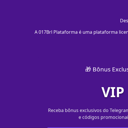
Des
A 017Brl Plataforma é uma plataforma lice
🎁 Bônus Exclu
VIP
Receba bônus exclusivos do Telegra
e códigos promocionai