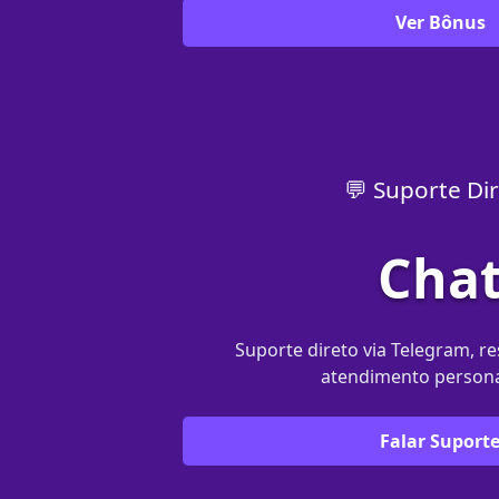
Ver Bônus
💬 Suporte Di
Cha
Suporte direto via Telegram, r
atendimento persona
Falar Suport