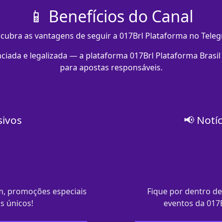
📱 Benefícios do Canal
cubra as vantagens de seguir a 017Brl Plataforma no Tele
nciada e legalizada — a plataforma 017Brl Plataforma Brasi
para apostas responsáveis.
sivos
📢 Notí
m, promoções especiais
Fique por dentro d
s únicos!
eventos da 017