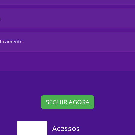
a
aticamente
SEGUIR AGORA
Acessos