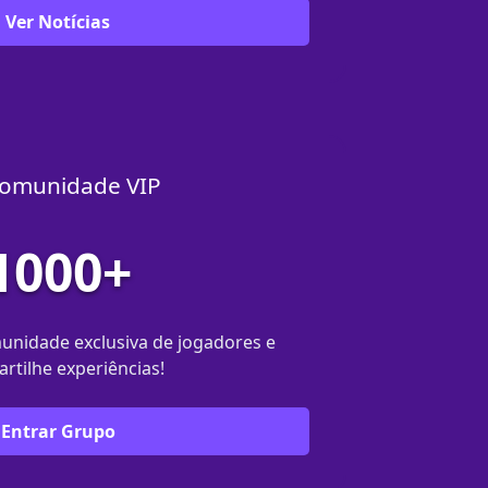
Ver Notícias
Comunidade VIP
1000+
unidade exclusiva de jogadores e
rtilhe experiências!
Entrar Grupo