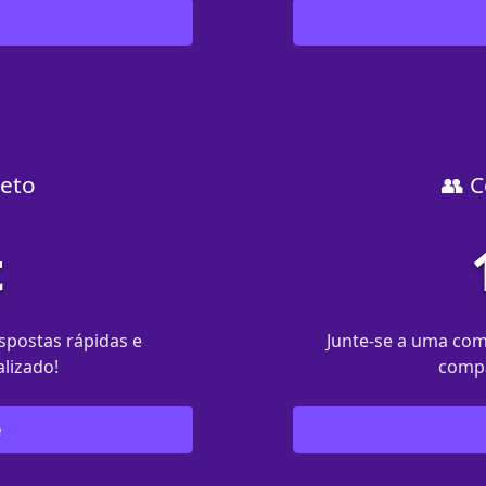
reto
👥 
t
espostas rápidas e
Junte-se a uma com
lizado!
compa
e