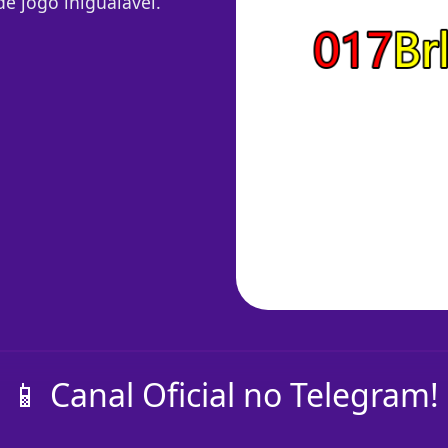
e jogo inigualável.
📱 Canal Oficial no Telegram!