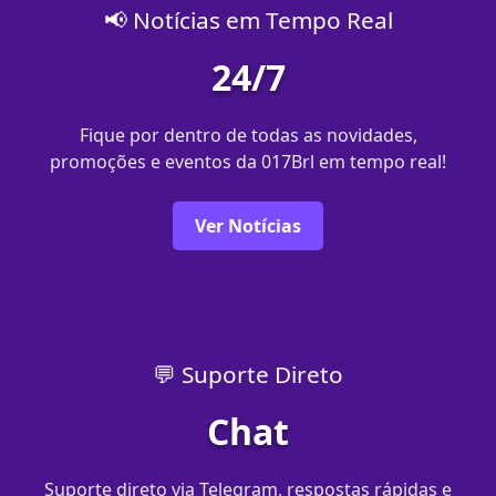
📢 Notícias em Tempo Real
24/7
Fique por dentro de todas as novidades,
promoções e eventos da 017Brl em tempo real!
Ver Notícias
💬 Suporte Direto
Chat
Suporte direto via Telegram, respostas rápidas e