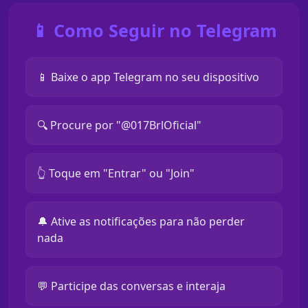
📱 Como Seguir no Telegram
📱 Baixe o app Telegram no seu dispositivo
🔍 Procure por "@017BrlOficial"
👆 Toque em "Entrar" ou "Join"
🔔 Ative as notificações para não perder
nada
💬 Participe das conversas e interaja