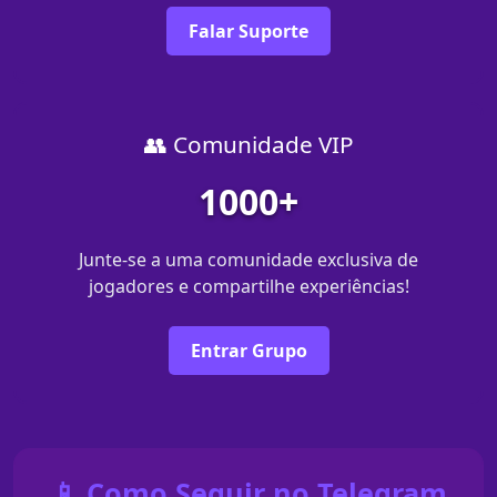
Falar Suporte
👥 Comunidade VIP
1000+
Junte-se a uma comunidade exclusiva de
jogadores e compartilhe experiências!
Entrar Grupo
📱 Como Seguir no Telegram