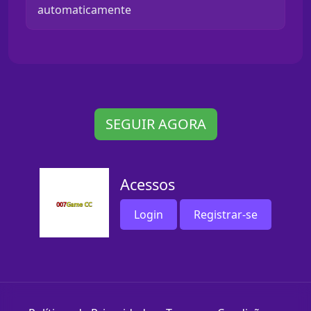
automaticamente
SEGUIR AGORA
Acessos
Login
Registrar-se