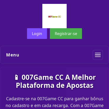
Login
Registrar-se
Menu
📱 007Game CC A Melhor
Plataforma de Apostas
Cadastre-se na 007Game CC para ganhar bônus
no cadastro e em cada recarga. Com a 007Game