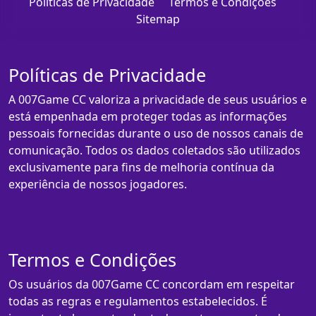
Políticas de Privacidade
Termos e Condições
Sitemap
Políticas de Privacidade
A 007Game CC valoriza a privacidade de seus usuários e
está empenhada em proteger todas as informações
pessoais fornecidas durante o uso de nossos canais de
comunicação. Todos os dados coletados são utilizados
exclusivamente para fins de melhoria contínua da
experiência de nossos jogadores.
Termos e Condições
Os usuários da 007Game CC concordam em respeitar
todas as regras e regulamentos estabelecidos. É